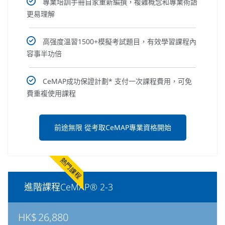
專業培訓手冊自家重新編撰，複雜概念和專業術語
更易理解
高强度溫習1500+模擬考試題目，有效學習課程內
容事半功倍
CeMAP成功保證計劃* 支付一次課程費用，可免
費重複使用課程
前途無限 從考取CeMAP專業資格開始
熱門課程
進階課程CeMAP® 2-3
HK$
26,880