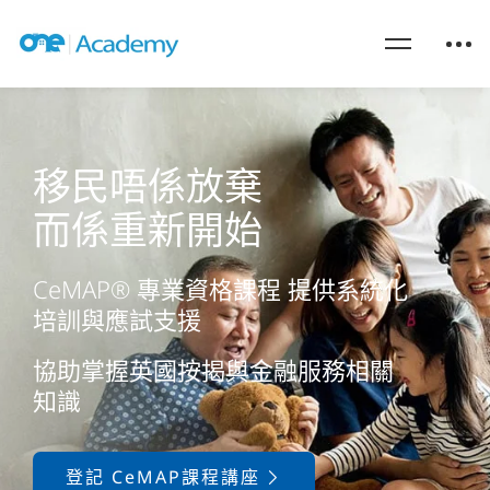
移民唔係放棄
而係重新開始
CeMAP® 專業資格課程 提供系統化
培訓與應試支援
協助掌握英國按揭與金融服務相關
知識
登記 CeMAP課程講座