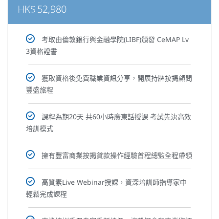
HK$
52,980
考取由倫敦銀行與金融學院(LIBF)頒發 CeMAP Lv
3資格證書
獲取資格後免費職業資訊分享，開展持牌按揭顧問
豐盛旅程
課程為期20天 共60小時廣東話授課 考試先決高效
培訓模式
擁有豐富商業按揭貸款操作經驗首程總監全程帶領
高質素Live Webinar授課，資深培訓師指導家中
輕鬆完成課程