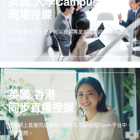
英國.大學Campus
現場授課
在實體教室中上堂，可以獲得專業的按揭諮詢導師面授
和指導。
英國.香港
同步直播授課
通過網上直播完成課程，可以在培訓過程Zoom平台中，
隨時提問。