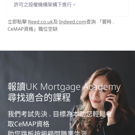
許可之授權機構架構下進行。
立即點擊
Reed.co.uk
及
Indeed.com
查詢 「實時 .
CeMAP資格」職位空缺
報讀UK Mortgage Academy
尋找適合的課程
我們考試先決 . 目標為本助您輕鬆考
取CeMAP資格
助您跳板按揭顧問職業生涯