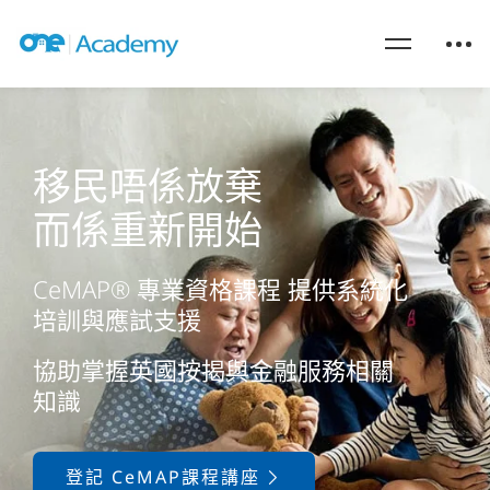
移民唔係放棄
而係重新開始
CeMAP® 專業資格課程 提供系統化
培訓與應試支援
協助掌握英國按揭與金融服務相關
知識
登記 CeMAP課程講座