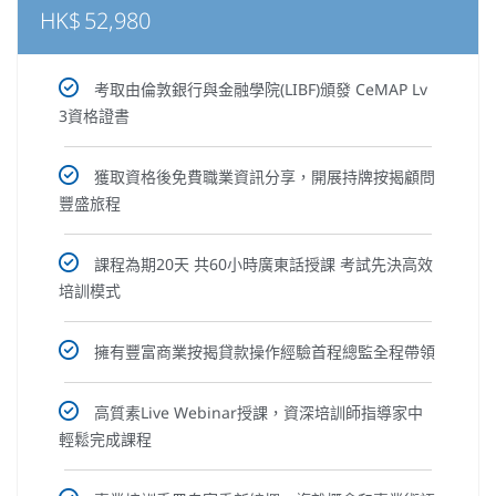
HK$
52,980
考取由倫敦銀行與金融學院(LIBF)頒發 CeMAP Lv
3資格證書
獲取資格後免費職業資訊分享，開展持牌按揭顧問
豐盛旅程
課程為期20天 共60小時廣東話授課 考試先決高效
培訓模式
擁有豐富商業按揭貸款操作經驗首程總監全程帶領
高質素Live Webinar授課，資深培訓師指導家中
輕鬆完成課程