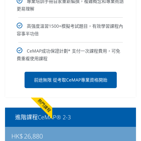
專業培訓手冊自家重新編撰，複雜概念和專業術語
更易理解
高强度溫習1500+模擬考試題目，有效學習課程內
容事半功倍
CeMAP成功保證計劃* 支付一次課程費用，可免
費重複使用課程
前途無限 從考取CeMAP專業資格開始
熱門課程
進階課程CeMAP® 2-3
HK$
26,880