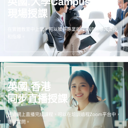
英國.大學Campus
現場授課
在實體教室中上堂，可以獲得專業的按揭諮詢導師面授
和指導。
英國.香港
同步直播授課
通過網上直播完成課程，可以在培訓過程Zoom平台中，
隨時提問。