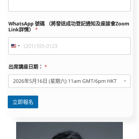
WhatsApp 號碼 （將發送成功登記通知及座談會Zoom
Link詳情）
*
出席講座日期：
*
立即報名
A
l
t
e