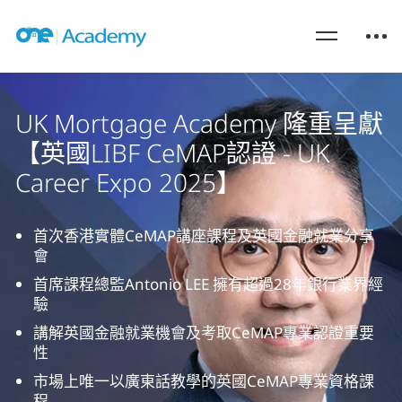
UK Mortgage Academy 隆重呈獻
【英國LIBF CeMAP認證 - UK
Career Expo 2025】
首次香港實體CeMAP講座課程及英國金融就業分享
會
首席課程總監Antonio LEE 擁有超過28年銀行業界經
驗
講解英國金融就業機會及考取CeMAP專業認證重要
性
市場上唯一以廣東話教學的英國CeMAP專業資格課
程