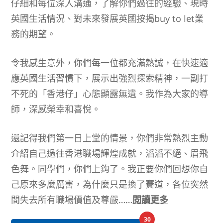
仔細和每位深入溝通，了解你們過往的經驗、現時
英國生活情況、對未來發展英國按揭buy to let業
務的期望。
令我感生意外，你們每一位都充滿熱誠，在快速適
應英國生活習慣下，展示出強烈探索精神，一副打
不死的「香港仔」心態顯露無遺。我作為大家的導
師，深感榮幸和喜悅。
還記得我們第一日上堂的情景，你們非常熱烈主動
介紹自己過往香港職場輝煌成就，滔滔不絕、眉飛
色舞。同學們，你們上鈎了。我正要你們回想你自
己原來多麼厲害，為什麼只是換了賽道，各位突然
間失去所有職場價值及尊嚴……
閱讀更多
30