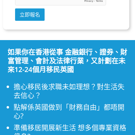
立即報名
A
l
t
如果你在香港從事 金融銀行、證券、財
e
富管理、會計及法律行業，又計劃在未
r
n
來12-24個月移民英國
a
t
擔心移民後求職未如理想？對生活失
i
去信心？
v
點解係英國做到「財務自由」都唔開
e
心?
:
準備移居開展新生活 想多個專業資格